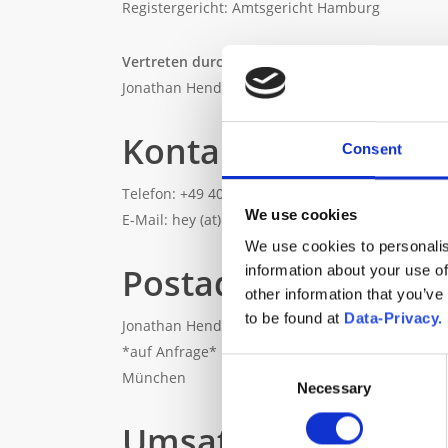
Registergericht: Amtsgericht Hamburg
Vertreten durch:
Jonathan Hendess
Kontakt
Consent
Telefon: +49 40 843 011 70
We use cookies
E-Mail: hey (at) stribe.de
We use cookies to personalis
Postadresse
information about your use of
other information that you’ve
to be found at
Data-Privacy.
Jonathan Hendess
*auf Anfrage*
Consent
München
Necessary
Selection
Umsatzsteuer-ID