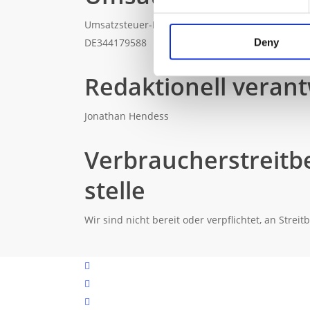
Umsatzsteuer-Identifikationsnummer gemäß § 2
DE344179588
Deny
Redaktionell verant
Jonathan Hendess
Verbraucher­streit­b
stelle
Wir sind nicht bereit oder verpflichtet, an Stre
linkedin
instagram
email