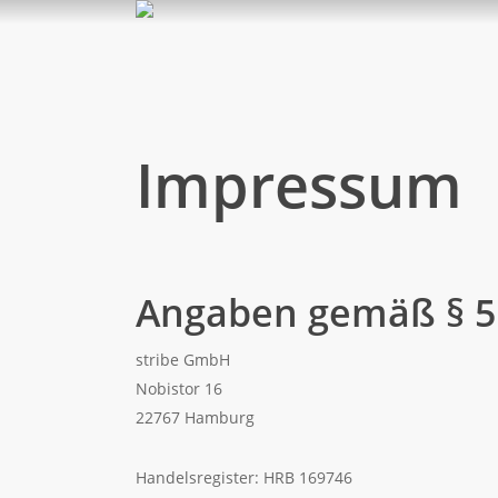
Skip
to
main
content
Impressum
Angaben gemäß § 
stribe GmbH
Nobistor 16
22767 Hamburg
Handelsregister: HRB 169746