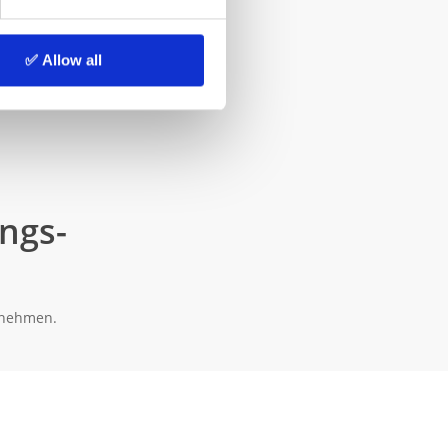
✅ Allow all
ungs­
zunehmen.